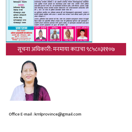
सूचना अधिकारी: मनमाया काउचा ९८५८०३११०७
Office E-mail : krnlprovince@gmail.com