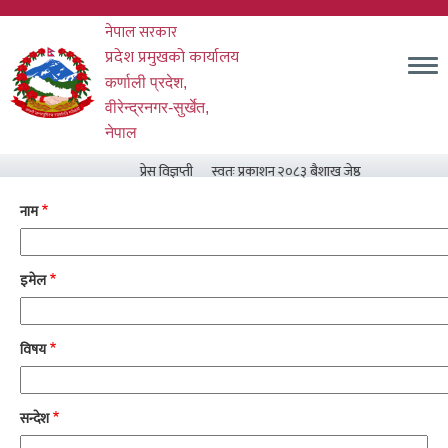
Skip
नेपाल सरकार
to
main
प्रदेश प्रमुखको कार्यालय
content
कर्णाली प्रदेश,
वीरेन्द्रनगर-सुर्खेत,
नेपाल
प्रेस विज्ञप्ती
स्वतः प्रकाशन २०८३ बैशाख जेष्ठ र असार मसान्त सम्
नाम
इमेल
विषय
सन्देश