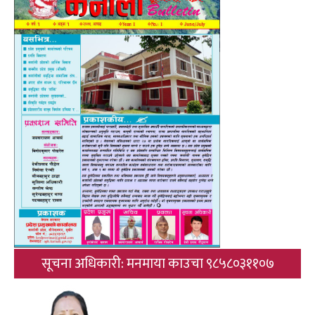
सूचना अधिकारी: मनमाया काउचा ९८५८०३११०७