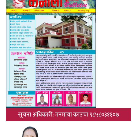
सूचना अधिकारी: मनमाया काउचा ९८५८०३११०७