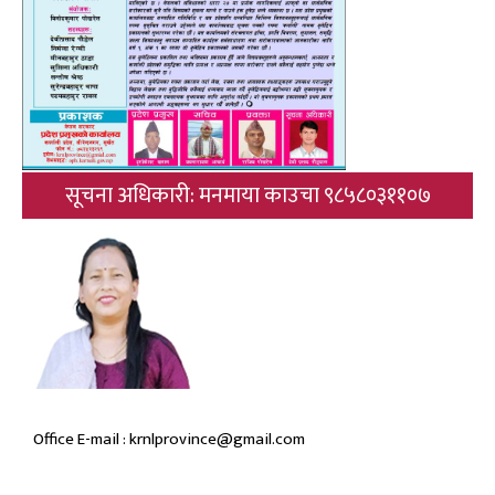
सूचना अधिकारी: मनमाया काउचा ९८५८०३११०७
Office E-mail : krnlprovince@gmail.com