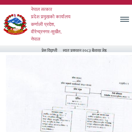
Skip
नेपाल सरकार
to
main
प्रदेश प्रमुखको कार्यालय
content
कर्णाली प्रदेश,
वीरेन्द्रनगर-सुर्खेत,
नेपाल
प्रेस विज्ञप्ती
स्वतः प्रकाशन २०८३ बैशाख जेष्ठ र असार मसान्त सम