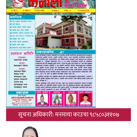
सूचना अधिकारी: मनमाया काउचा ९८५८०३११०७