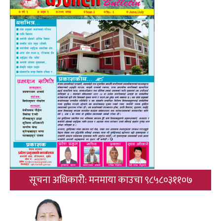
सूचना अधिकारी: मनमाया काउचा ९८५८०३११०७