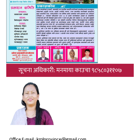
सूचना अधिकारी: मनमाया काउचा ९८५८०३११०७
Office E-mail : krnlprovince@gmail.com