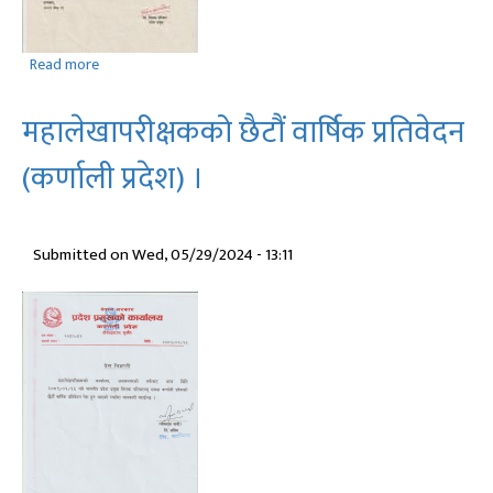
Read more
about
जातिय
भेदभाव
महालेखापरीक्षकको छैटौं वार्षिक प्रतिवेदन
तथा
छुवाछुत
(कर्णाली प्रदेश) ।
उन्मुलन
दिवसको
शुभकामना
Submitted on
Wed, 05/29/2024 - 13:11
सन्देश
।