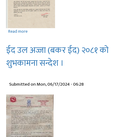
गर्ने
र
सो
रकम
Read more
about
खर्च
२१
गर्ने
‍‍औं
सम्बन्धमा
ईद उल अज्जा (बकर ईद) २०८१ को
राष्ट्रिय
व्यवस्था
धान
गर्न
शुभकामना सन्देश ।
दिवस
बनेको
२०८१
विधेयक
को
र
Submitted on
Mon, 06/17/2024 - 06:28
शुभकामना
कर्णाली
सन्देश
प्रदेश
।
सरकारको
अर्थसम्बन्धी
प्रस्तावलाई
कार्यान्वयन
गर्नबनेको
विधेयक