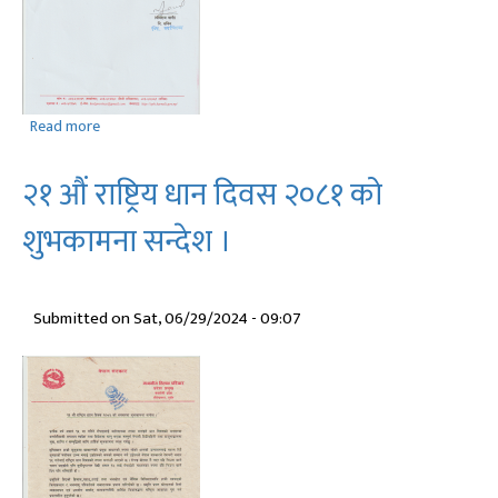
Read more
about
आर्थिक
वर्ष
२१ ‍‍औं राष्ट्रिय धान दिवस २०८१ को
२०८१/०८२
को
शुभकामना सन्देश ।
सेवा
र
कार्यको
Submitted on
Sat, 06/29/2024 - 09:07
लागि
प्रदेश
सञ्चित
कोषबाट
व्यय
हुने
रकम
विनियोजन