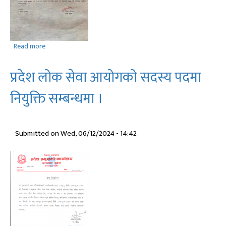
प्रमाणिकरण
भएको
सम्बन्धमा
Read more
about
ईद
उल
प्रदेश लोक सेवा आयोगको सदस्य पदमा
अज्जा
(बकर
नियुक्ति सम्बन्धमा ।
ईद)
२०८१
को
Submitted on
Wed, 06/12/2024 - 14:42
शुभकामना
सन्देश
।