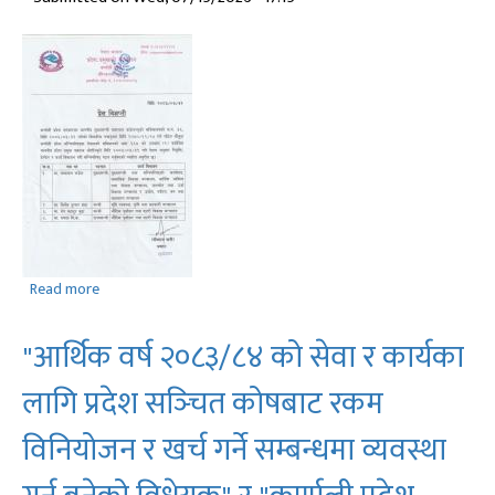
Read more
about
माननीय
प्रदेश
"आर्थिक वर्ष २०८३/८४ को सेवा र कार्यका
प्रमुख
यज्ञराज
लागि प्रदेश सञ्‍चित कोषबाट रकम
जोशीज्यूले
मिति
विनियोजन र खर्च गर्ने सम्बन्धमा व्यवस्था
२०८३/०३/३१
गते