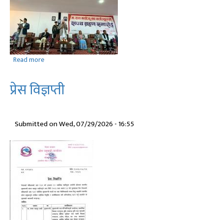
Read more
about
माननीय
मुख्यमन्त्री
प्रेस विज्ञप्ती
मंगल
बहादुर
शाहीज्यूले
Submitted on
Wed, 07/29/2026 - 16:55
मुख्यमन्त्री
पदको
पद
तथा
गोपनियताको
शपथ
लिनु
हुँदाको
तस्वीर