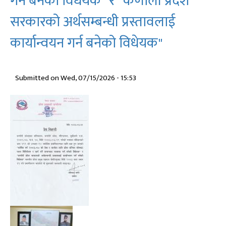
गर्न बनेको विधेयक" र "कर्णाली प्रदेश
नियुक्ति,
सरकारको अर्थसम्बन्धी प्रस्तावलाई
हेरफेर
र
कार्यान्वयन गर्न बनेको विधेयक"
कार्य
विभाजन
गरी
मन्त्रिपरिषद्
Submitted on
Wed, 07/15/2026 - 15:53
गठन
गर्नुभएको