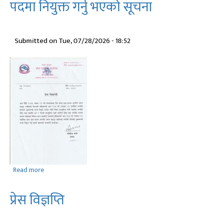
बहादुर
पदमा नियुक्त गर्नु भएको सूचना
शाही
कर्णाली
प्रदेशको
Submitted on
Tue, 07/28/2026 - 18:52
मुख्यमन्त्री
पदमा
नियुक्ति
प्राप्त
गर्नु
भएको
तस्वीर
Read more
about
प्रदेश
सभा
प्रेस विज्ञप्ति
सदस्य
मा.