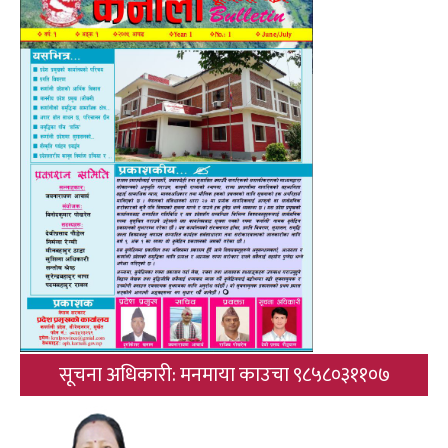
सूचना अधिकारी: मनमाया काउचा ९८५८०३११०७