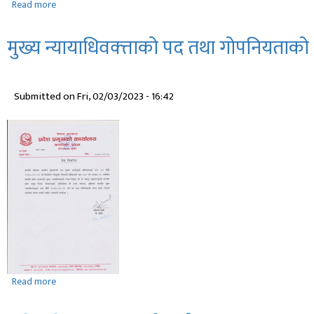
राष्ट्रिय
प्रजातन्त्र
मुख्य न्यायाधिवक्त्ताको पद तथा गोपनियताक
दिवसको
,
२०७९
Submitted on
Fri, 02/03/2023 - 16:42
को
शुभकामना
सन्देश
Read more
about
मुख्य
न्यायाधिवक्त्ताको
सहिद दिवस, २०७९ को सन्देश।