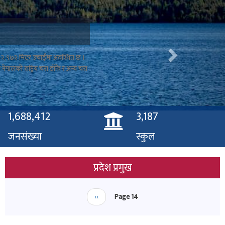
हुन् । यो बिहार हिन्दु तथा बौद्ध
्केको बुझिन्छ ।
1,688,412
3,187
जनसंख्या
स्कुल
प्रदेश प्रमुख
Pagination
Previous
‹‹
Page 14
page