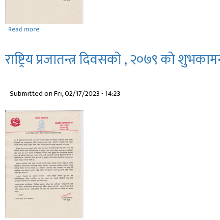
Read more
about
ग्याल्बो
ल्होसार
राष्ट्रिय प्रजातन्त्र दिवसको , २०७९ को शुभकाम
पर्व
२०७९
काे
Submitted on
Fri, 02/17/2023 - 14:23
शुभकामना
सन्देश
Read more
about