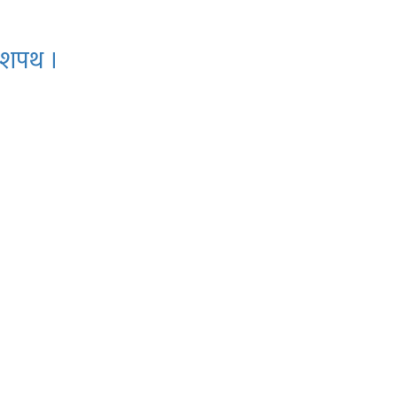
ो शपथ ।