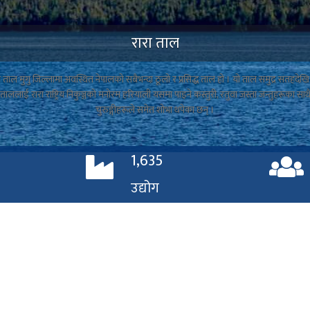
काक्रेबिहार
 अवस्थित काक्रेबिहार बि.स. १३२५ मा सिंजा (हाल जुम्ला) राज्यका राजा अशोक चल्लले निर्माण गरेका 
ुको लागि पवित्र स्थलको रुपमा लिईन्छ । बि. स. १८९० को ठुलो भुइँचालोको कारणले यो बिहार भत
(Photo: Panch Dev Bhatta)
1,635
उद्योग