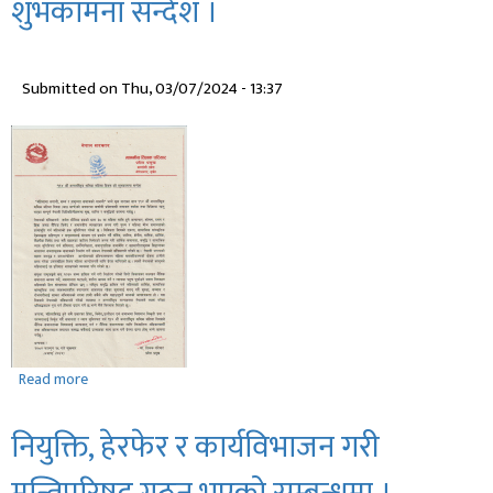
शुभकामना सन्देश ।
विभेद
तथा
रंगभेद
Submitted on
Thu, 03/07/2024 - 13:37
उन्मूलन
दिवसको
शुभकामना
Read more
about
११४
औं
नियुक्ति, हेरफेर र कार्यविभाजन गरी
अन्तर्राष्ट्रिय
श्रमिक
मन्त्रिपरिषद् गठन भएको सम्बन्धमा ।
महिला