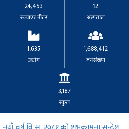
24,453
12
स्क्याएर मीटर
अस्पताल
1,635
1,688,412
उद्योग
जनसंख्या
3,187
स्कुल
नयाँ वर्ष वि‍.स. २०८१ को शुभकामना सन्देश