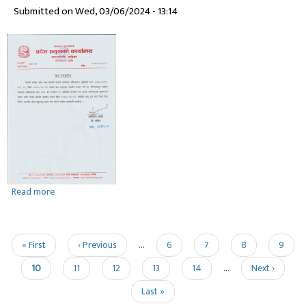
Submitted on
Wed, 03/06/2024 - 13:14
मन्त्रिपरिषद्
गठन
भएको
सम्बन्धमा
।
Read more
about
समर्थन
फिर्ता
लिएको
Pagination
First
« First
Previous
‹ Previous
…
Page
6
Page
7
Page
8
Page
9
सम्बन्धमा
page
page
।
Current
10
Page
11
Page
12
Page
13
Page
14
…
Next
Next ›
page
page
Last
Last »
page