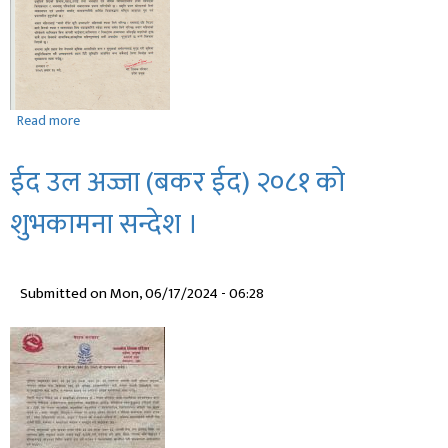
विनियोजन
गर्ने
र
सो
रकम
Read more
about
खर्च
२१
गर्ने
‍‍औं
सम्बन्धमा
ईद उल अज्जा (बकर ईद) २०८१ को
राष्ट्रिय
व्यवस्था
धान
गर्न
शुभकामना सन्देश ।
दिवस
बनेको
२०८१
विधेयक
को
र
Submitted on
Mon, 06/17/2024 - 06:28
शुभकामना
कर्णाली
सन्देश
प्रदेश
।
सरकारको
अर्थसम्बन्धी
प्रस्तावलाई
कार्यान्वयन
गर्नबनेको
विधेयक