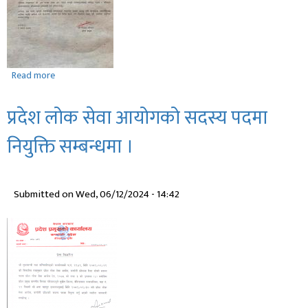
प्रमाणिकरण
भएको
सम्बन्धमा
Read more
about
ईद
उल
प्रदेश लोक सेवा आयोगको सदस्य पदमा
अज्जा
(बकर
नियुक्ति सम्बन्धमा ।
ईद)
२०८१
को
Submitted on
Wed, 06/12/2024 - 14:42
शुभकामना
सन्देश
।