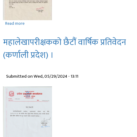
Read more
about
जातिय
भेदभाव
महालेखापरीक्षकको छैटौं वार्षिक प्रतिवेदन
तथा
छुवाछुत
(कर्णाली प्रदेश) ।
उन्मुलन
दिवसको
शुभकामना
Submitted on
Wed, 05/29/2024 - 13:11
सन्देश
।