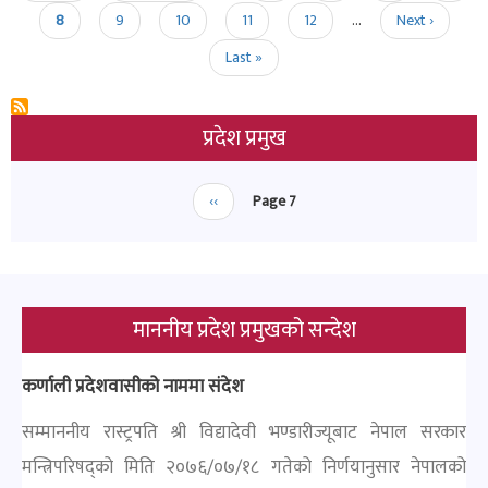
Current
8
Page
9
Page
10
Page
11
Page
12
…
Next
Next ›
page
page
Last
Last »
page
प्रदेश प्रमुख
Pagination
Previous
‹‹
Page 7
page
माननीय प्रदेश प्रमुखको सन्देश
कर्णाली प्रदेशवासीको नाममा संदेश
सम्माननीय रास्ट्रपति श्री विद्यादेवी भण्डारीज्यूबाट नेपाल सरकार
मन्त्रिपरिषद्को मिति २०७६/०७/१८ गतेको निर्णयानुसार नेपालको