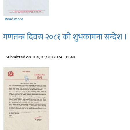
Read more
about
महालेखापरीक्षकको
छैटौं
गणतन्त्र दिवस २०८१ काे शुभकामना सन्देश ।
वार्षिक
प्रतिवेदन
(कर्णाली
Submitted on
Tue, 05/28/2024 - 15:49
प्रदेश)
।