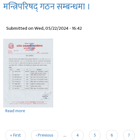
मन्त्रिपरिषद् गठन सम्बन्धमा ।
बुद्ध
जयन्तीको
शुभकामना
Submitted on
Wed, 05/22/2024 - 16:42
सन्देश
।
Read more
about
मन्त्रिपरिषद्
गठन
सम्बन्धमा
Pagination
First
« First
Previous
‹ Previous
…
Page
4
Page
5
Page
6
Page
7
।
page
page