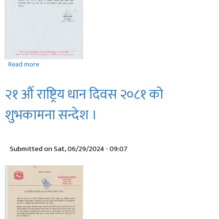
Read more
about
आर्थिक
वर्ष
२१ ‍‍औं राष्ट्रिय धान दिवस २०८१ को
२०८१/०८२
को
शुभकामना सन्देश ।
सेवा
र
कार्यको
Submitted on
Sat, 06/29/2024 - 09:07
लागि
प्रदेश
सञ्चित
कोषबाट
व्यय
हुने
रकम